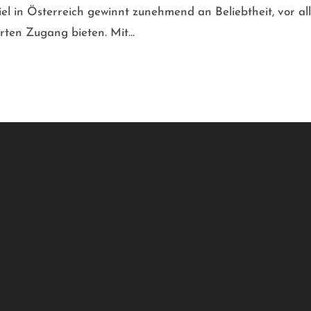
iel in Österreich gewinnt zunehmend an Beliebtheit, vor al
rten Zugang bieten. Mit...