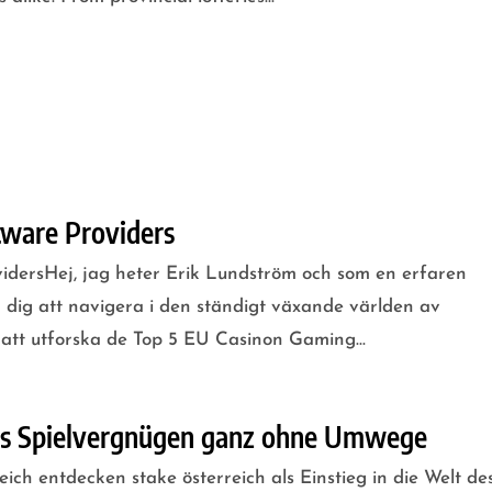
tware Providers
dersHej, jag heter Erik Lundström och som en erfaren
a dig att navigera i den ständigt växande världen av
 att utforska de Top 5 EU Casinon Gaming...
 das Spielvergnügen ganz ohne Umwege
ich entdecken stake österreich als Einstieg in die Welt de