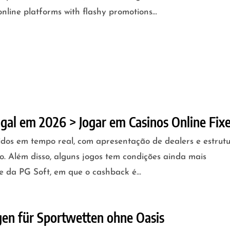
nline platforms with flashy promotions...
gal em 2026 > Jogar em Casinos Online Fix
tidos em tempo real, com apresentação de dealers e estrut
o. Além disso, alguns jogos tem condições ainda mais
e da PG Soft, em que o cashback é...
en für Sportwetten ohne Oasis