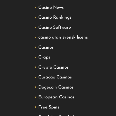
Casino News
Casino Rankings
Casino Software
casino utan svensk licens
Casinos
Craps
Crypto Casinos
Curacao Casinos
Dogecoin Casinos
European Casinos
Free Spins