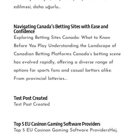
edilməsi, daha uğurlu...
Navigating Canada’s Betting Sites with Ease and
Confidence
Exploring Betting Sites Canada: What to Know
Before You Play Understanding the Landscape of
Canadian Betting Platforms Canada’s betting scene
has evolved rapidly, offering a diverse range of
options for sports fans and casual bettors alike.
From provincial lotteries...
Test Post Created
Test Post Created
Top 5 EU Casinon Gaming Software Providers
Top 5 EU Casinon Gaming Software ProvidersHej,