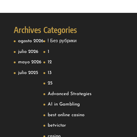
Archives
Categories
agosto 2026
! Без рубрики
julio 2026
1
mayo 2026
12
julio 2025
13
25
Advanced Strategies
AI in Gambling
best online casino
betvictor
casino