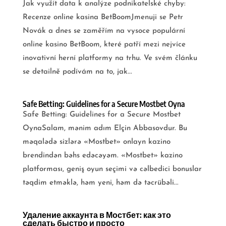
Jak využít data k analýze podnikatelské chyby:
Recenze online kasina BetBoomJmenuji se Petr
Novák a dnes se zaměřím na vysoce populární
online kasino BetBoom, které patří mezi nejvíce
inovativní herní platformy na trhu. Ve svém článku
se detailně podívám na to, jak...
Safe Betting: Guidelines for a Secure Mostbet Oyna
Safe Betting: Guidelines for a Secure Mostbet
OynaSalam, mənim adım Elçin Abbasovdur. Bu
məqalədə sizlərə «Mostbet» onlayn kazino
brendindən bəhs edəcəyəm. «Mostbet» kazino
platforması, geniş oyun seçimi və cəlbedici bonuslar
təqdim etməklə, həm yeni, həm də təcrübəli...
Удаление аккаунта в Мостбет: как это
сделать быстро и просто