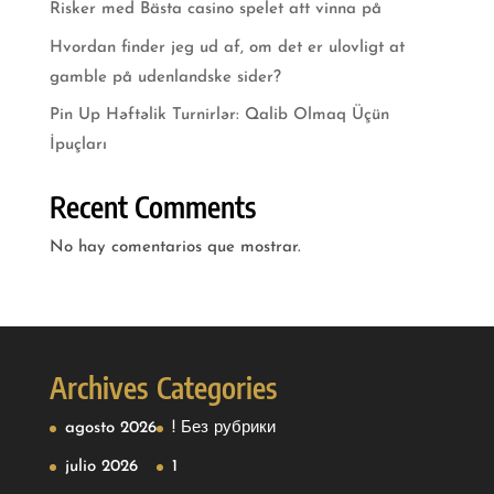
Risker med Bästa casino spelet att vinna på
Hvordan finder jeg ud af, om det er ulovligt at
gamble på udenlandske sider?
Pin Up Həftəlik Turnirlər: Qalib Olmaq Üçün
İpuçları
Recent Comments
No hay comentarios que mostrar.
Archives
Categories
agosto 2026
! Без рубрики
julio 2026
1