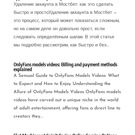
Удаление аккаунта в Мостбет: как это сделать
быстро и простоУдаление аккаунта в Мостбет —
это процесс, который может показаться сложным,
но на самом деле он довольно прост, если
следовать определённым шагам. В этой статье
мы подробно рассмотрим, как быстро и без...
OnlyFans models videos: Billing and payment methods
explained
A Sensual Guide to OnlyFans Models Videos: What
to Expect and How to Enjoy Understanding the
Allure of OnlyFans Models Videos OnlyFans models
videos have carved out a unique niche in the world
of adult entertainment, offering fans a direct line to
creators they...