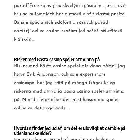
parád?Free spiny jsou skvělým způsobem, jak si užít
hru na automatech bez nutnosti vložit vlastní peníze.
Během speciálních událostí a různých parád
nabízejí online casina hráčům jedinečné příležitosti
k získání...
Risker med Bästa casino spelet att vinna på
Risker med Bästa casino spelet att vinna påHej, jag
heter Erik Andersson, och som expert inom
casinospel har jag stött på många frågor kring
riskerna med att välja bästa casino spelet att vinna
på. När du letar efter det mest lönsamma spelet
online är det avgörande...
Hvordan finder jeg ud af, om det er ulovligt at gamble på
udenlandske sider?
Hvordan finder jeg ud af, om det er ulovligt at