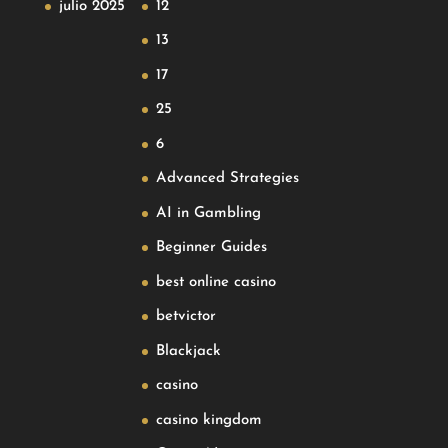
julio 2025
12
13
17
25
6
Advanced Strategies
AI in Gambling
Beginner Guides
best online casino
betvictor
Blackjack
casino
casino kingdom