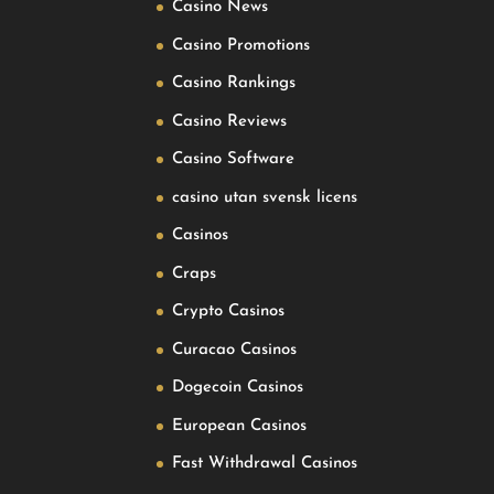
Casino News
Casino Promotions
Casino Rankings
Casino Reviews
Casino Software
casino utan svensk licens
Casinos
Craps
Crypto Casinos
Curacao Casinos
Dogecoin Casinos
European Casinos
Fast Withdrawal Casinos