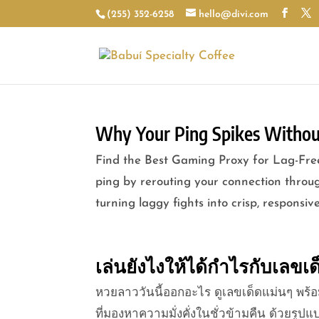
(255) 352-6258
hello@divi.com
Why Your Ping Spikes Withou
Find the Best Gaming Proxy for Lag-Fre
ping by rerouting your connection throu
turning laggy fights into crisp, responsiv
เล่นยังไงให้ได้กำไรกับเลข
หวยลาววันนี้ออกอะไร ดูเลขเด็ดแม่นๆ พร้
ที่มองหาความมั่งคั่งในชั่วข้ามคืน ด้วยรูป