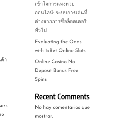
เข้าใจการแทงหวย
ออนไลน์: ระบบการเล่นที่
ต่างจากการซื้อล็อตเตอรี่
ทั่วไป
Evaluating the Odds
with 1xBet Online Slots
นค้า
Online Casino No
Deposit Bonus Free
Spins
Recent Comments
sers
No hay comentarios que
ne
mostrar.