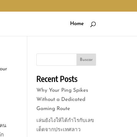
Home
Buscar
our
Recent Posts
Why Your Ping Spikes
Without a Dedicated
Gaming Route
เล่นยังไงให้ได้กำไรกับเลข
บคน
เด็ดจากประเทศลาว
ัก