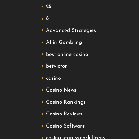
25
6
Advanced Strategies
AI in Gambling
best online casino
betvictor
casino
Casino News
Casino Rankings
Casino Reviews
Casino Software
casino utan svensk licens