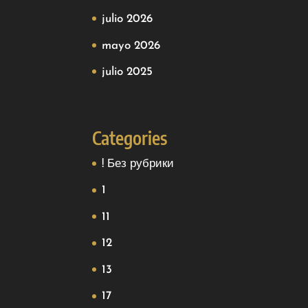
julio 2026
mayo 2026
julio 2025
Categories
! Без рубрики
1
11
12
13
17