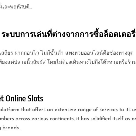
และพฤหัสบดี...
ะบบการเล่นที่ต่างจากการซื้อล็อตเตอรี่
เสถียร ฝากถอนไว ไม่มีขั้นต่ำ แทงหวยออนไลน์คือช่องทางสุด
เพียงแค่ปลายนิ้วสัมผัส โดยไม่ต้องเดินทางไปถึงโต๊ะหวยหรือร้า
t Online Slots
 platform that offers an extensive range of services to its u
bers across various continents, it has solidified itself as o
 brands...