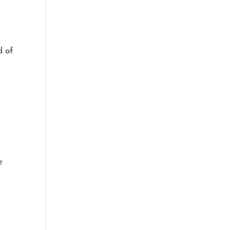
d of
e