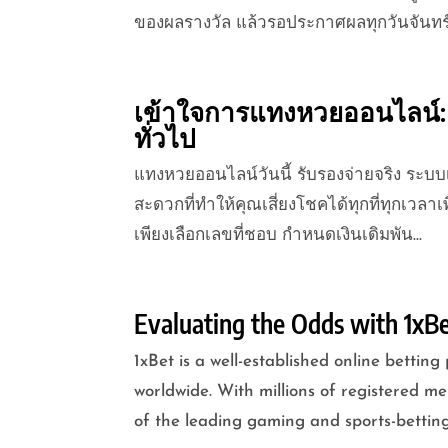
ของผลรางวัล แล้วรอประกาศผลทุกวันจันทร์
เข้าใจการแทงหวยออนไลน์: ร
ทั่วไป
แทงหวยออนไลน์วันนี้ รับรองจ่ายจริง ระบบ
สะดวกที่ทำให้คุณเสี่ยงโชคได้ทุกที่ทุกเวลา
เพียงเลือกเลขที่ชอบ กำหนดเงินเดิมพัน...
Evaluating the Odds with 1xBe
1xBet is a well-established online betting
worldwide. With millions of registered mem
of the leading gaming and sports-betting