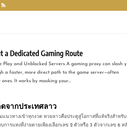
t a Dedicated Gaming Route
e Play and Unblocked Servers A gaming proxy can slash y
gh a faster, more direct path to the game server—often
e ones. It works by masking your...
เด็ดจากประเทศลาว
อมแนวทางเข้าทุกงวด หวยลาวคือประตูสู่โอกาสที่แท้จริงสำหรั
แบบการแทงที่ง่ายดายเพียงเลือกเลข 2 ตัวหรือ 3 ตัวจากเลข 6 หล