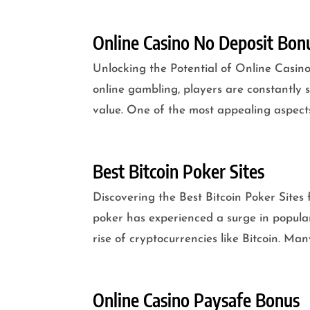
Online Casino No Deposit Bonu
Unlocking the Potential of Online Casino
online gambling, players are constantly
value. One of the most appealing aspects 
Best Bitcoin Poker Sites
Discovering the Best Bitcoin Poker Sites 
poker has experienced a surge in popula
rise of cryptocurrencies like Bitcoin. Man
Online Casino Paysafe Bonus