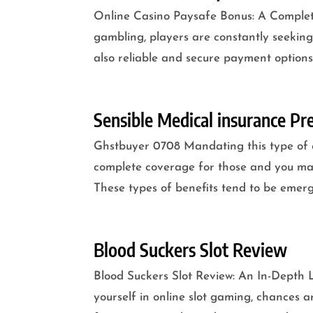
Online Casino Paysafe Bonus: A Complete
gambling, players are constantly seeking
also reliable and secure payment options 
Sensible Medical insurance Pr
Ghstbuyer 0708 Mandating this type of e
complete coverage for those and you may 
These types of benefits tend to be emerge
Blood Suckers Slot Review
Blood Suckers Slot Review: An In-Depth 
yourself in online slot gaming, chances 