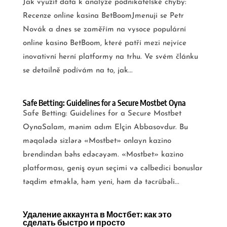
Jak využít data k analýze podnikatelské chyby:
Recenze online kasina BetBoomJmenuji se Petr
Novák a dnes se zaměřím na vysoce populární
online kasino BetBoom, které patří mezi nejvíce
inovativní herní platformy na trhu. Ve svém článku
se detailně podívám na to, jak...
Safe Betting: Guidelines for a Secure Mostbet Oyna
Safe Betting: Guidelines for a Secure Mostbet
OynaSalam, mənim adım Elçin Abbasovdur. Bu
məqalədə sizlərə «Mostbet» onlayn kazino
brendindən bəhs edəcəyəm. «Mostbet» kazino
platforması, geniş oyun seçimi və cəlbedici bonuslar
təqdim etməklə, həm yeni, həm də təcrübəli...
Удаление аккаунта в Мостбет: как это
сделать быстро и просто