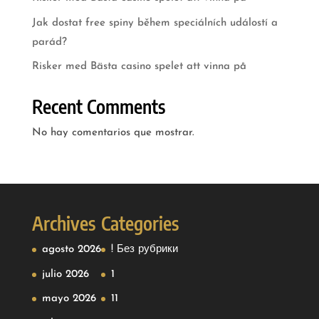
Jak dostat free spiny během speciálních událostí a
parád?
Risker med Bästa casino spelet att vinna på
Recent Comments
No hay comentarios que mostrar.
Archives
Categories
agosto 2026
! Без рубрики
julio 2026
1
mayo 2026
11