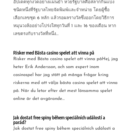
อัปเดตทุกงวดอย่างแม่นยำ หวยรัฐบาลคือสลากกินแบ่ง
ชนิดหนึ่งที่รัฐบาลไทยจัดพิมพ์และจำหน่าย โดยผู้ซื้อ
เลือกเลขชุด 6 หลัก แล้วรอผลรางวัลซึ่งออกโดยวิธีการ
หมุนวงล้ออย่างโปร่งใสทุกวันที่ 1 และ 16 ของเดือน หาก
เลขตรงกับรางวัลที่หนึ่ง...
Risker med Bästa casino spelet att vinna på
Risker med Bästa casino spelet att vinna påHej, jag
heter Erik Andersson, och som expert inom
casinospel har jag stött på många frågor kring
riskerna med att välja bästa casino spelet att vinna
på. När du letar efter det mest lönsamma spelet
online är det avgörande...
Jak dostat free spiny během speciálních událostí a
parád?
Jak dostat free spiny během speciálních událostí a