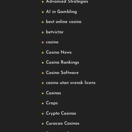
Advanced Strategies
AI in Gambling
best online casino
betvictor
casino
Casino News
Casino Rankings
Casino Software
casino utan svensk licens
Casinos
Craps
Crypto Casinos
Curacao Casinos