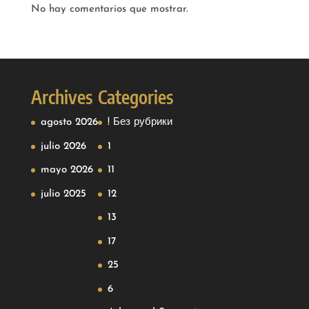
No hay comentarios que mostrar.
Archives
Categories
agosto 2026
! Без рубрики
julio 2026
1
mayo 2026
11
julio 2025
12
13
17
25
6