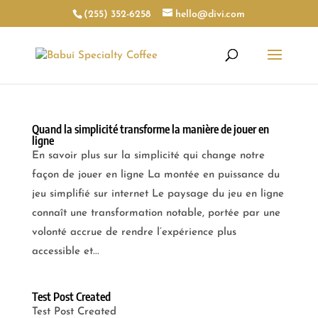
(255) 352-6258
hello@divi.com
Quand la simplicité transforme la manière de jouer en
ligne
En savoir plus sur la simplicité qui change notre
façon de jouer en ligne La montée en puissance du
jeu simplifié sur internet Le paysage du jeu en ligne
connaît une transformation notable, portée par une
volonté accrue de rendre l’expérience plus
accessible et...
Test Post Created
Test Post Created