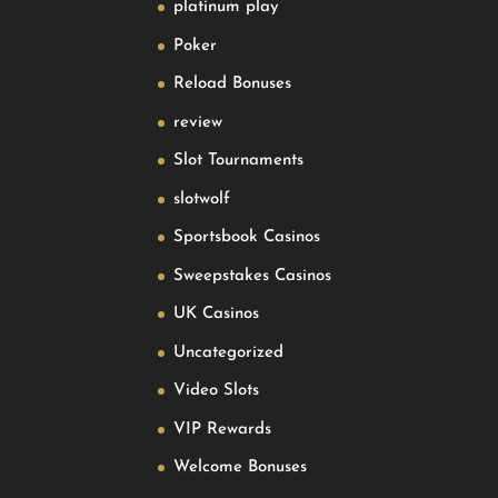
platinum play
Poker
Reload Bonuses
review
Slot Tournaments
slotwolf
Sportsbook Casinos
Sweepstakes Casinos
UK Casinos
Uncategorized
Video Slots
VIP Rewards
Welcome Bonuses