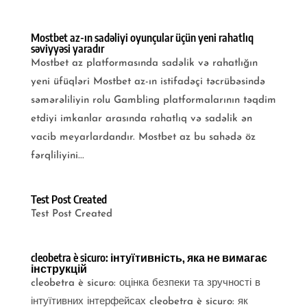
Mostbet az-ın sadəliyi oyunçular üçün yeni rahatlıq
səviyyəsi yaradır
Mostbet az platformasında sadəlik və rahatlığın
yeni üfüqləri Mostbet az-ın istifadəçi təcrübəsində
səmərəliliyin rolu Gambling platformalarının təqdim
etdiyi imkanlar arasında rahatlıq və sadəlik ən
vacib meyarlardandır. Mostbet az bu sahədə öz
fərqliliyini...
Test Post Created
Test Post Created
cleobetra è sicuro: інтуїтивність, яка не вимагає
інструкцій
cleobetra è sicuro: оцінка безпеки та зручності в
інтуїтивних інтерфейсах cleobetra è sicuro: як