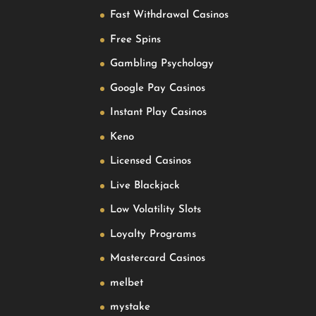
Fast Withdrawal Casinos
Free Spins
Gambling Psychology
Google Pay Casinos
Instant Play Casinos
Keno
Licensed Casinos
Live Blackjack
Low Volatility Slots
Loyalty Programs
Mastercard Casinos
melbet
mystake