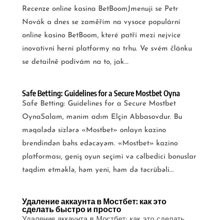
Recenze online kasina BetBoomJmenuji se Petr
Novák a dnes se zaměřím na vysoce populární
online kasino BetBoom, které patří mezi nejvíce
inovativní herní platformy na trhu. Ve svém článku
se detailně podívám na to, jak...
Safe Betting: Guidelines for a Secure Mostbet Oyna
Safe Betting: Guidelines for a Secure Mostbet
OynaSalam, mənim adım Elçin Abbasovdur. Bu
məqalədə sizlərə «Mostbet» onlayn kazino
brendindən bəhs edəcəyəm. «Mostbet» kazino
platforması, geniş oyun seçimi və cəlbedici bonuslar
təqdim etməklə, həm yeni, həm də təcrübəli...
Удаление аккаунта в Мостбет: как это
сделать быстро и просто
Удаление аккаунта в Мостбет: как это сделать